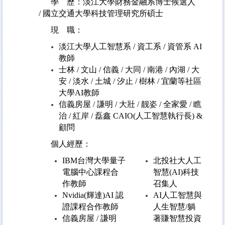
學 歷：
淡江大學財務金融系博士候選人
/
國立交通大學科技管理研究所碩士
現 職：
淡江大學人工智慧系 / 資工系 / 資管系 AI
教師
士林 / 文山 / 信義 / 大同 / 南港 / 內湖 / 大
安 / 淡水 / 土城 / 汐止 / 樹林 / 宜蘭等社區
大學AI教師
信義房屋 / 謙明 / 大壯 / 靓姿 / 全家愛 / 瞧
治 / 紅岸 / 磊鑫 CAIO(人工智慧執行長) &
顧問
個人經歷：
IBM
台灣大學量子
北投社大人工
電腦中心課程合
智慧(AI)科技
作教師
召集人
Nvidia(
輝達)AI 認
AI
人工智慧與
證課程合作教師
人生智慧/躺
信義房屋 / 謙明
著賺智慧投資