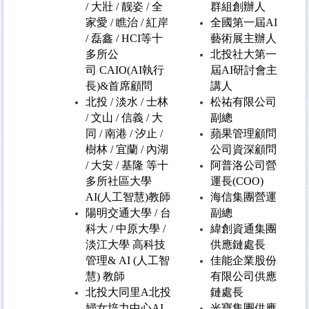
/ 大壯 / 靓姿 / 全
群組創辦人
家愛 / 瞧治 / 紅岸
全國第一屆AI
/ 磊鑫 / HCI等十
藝術展主辦人
多所公
北投社大第一
司 CAIO(AI執行
屆AI研討會主
長)&首席顧問
講人
北投 / 淡水 / 士林
松祐有限公司
/ 文山 / 信義 / 大
副總
同 / 南港 / 汐止 /
蘋果管理顧問
樹林 / 宜蘭 / 內湖
公司資深顧問
/ 大安 / 基隆 等十
阿普洛公司營
多所社區大學
運長(COO)
AI(人工智慧)教師
海信集團營運
陽明交通大學 / 台
副總
科大 / 中原大學 /
緯創資通集團
淡江大學 高科技
供應鏈處長
管理& AI (人工智
佳能企業股份
慧) 教師
有限公司供應
北投大同里A北投
鏈處長
婦女培力中心AI
光寶集團供應