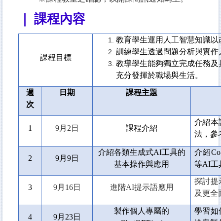
｜ 課程內容
教育學生運用人工智慧知識以
訓練學生透過問題分析與實作
課程目標
教導學生能夠獨立完成任務及
充分發揮於職場與生活。
週
日期
課程主題
次
介紹本
1
9
月2日
課程介紹
法，參
介紹各類生成式AI工具的
介紹Co-pi
2
9
月9日
基本操作與應用
等AI
探討提
3
9
月16日
進階AI提示語應用
及更全
製作個人專屬的
學習如
4
9
月23日