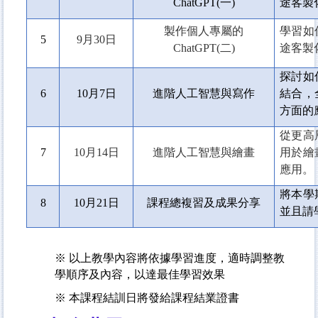
ChatGPT(一)
途客製化
製作個人專屬的
學習如
5
9
月30日
ChatGPT(二)
途客製化
探討如
6
10
月7日
進階人工智慧與寫作
結合，
方面的
從更高
7
10
月14日
進階人工智慧與繪畫
用於繪
應用。
將本學
8
10
月21日
課程總複習及成果分享
並且請
※
以上教學內容將依據學習進度，適時調整教
學順序及內容，以達最佳學習效果
※ 本課程結訓日將發給課程結業證書