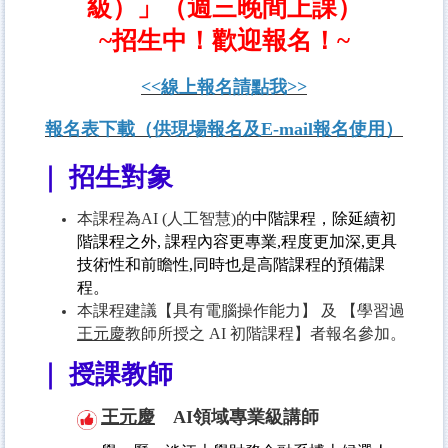
級）」（週三晚間上課）
~招生中！歡迎報名！~
<<線上報名請點我>>
報名表下載（供現場報名及E-mail報名使用）
｜ 招生對象
本課程為AI (人工智慧)的
中階課程，
除延續初
階課程之外
,
課程內容更專業
,
程度更加深
,
更具
技術性和前瞻性
,
同時也是高階課程的預備課
程。
本課程建議【具有電腦操作能力】 及 【學習過
王元慶
教師所授之 AI 初階課程】者報名參加。
｜ 授課教師
王元慶
AI領域專業級講師