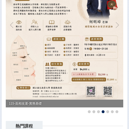
【台北校區】115年度「手機攝影技巧：光影、美學
與城市街拍」115.08.15(三)開課~熱烈招生中~歡迎報
名!
【台北校區】115學年度第1學期「會計師專業課程學
分班」~115/9/7(一)起陸續開課~熱烈招生中! 歡迎報
115-面相改運-實務基礎
1
名!!
【台北校區】115年度第3期「多益(TOEIC)中級班」
115.09.19(週六下午)開課~熱烈招生中~歡迎報名!
熱門課程