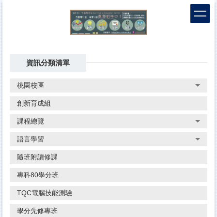
跳
到
主
要
內
容
資訊分類清單
區
桃園校區
創新育成組
課程總覽
語言學習
隨班附讀修課
專科80學分班
TQC電腦技能測驗
學分先修專班