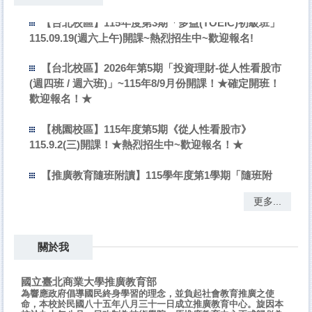
【台北校區】115年度第3期「多益(TOEIC)初級班」
115.09.19(週六上午)開課~熱烈招生中~歡迎報名!
【台北校區】2026年第5期「投資理財-從人性看股市
(週四班 / 週六班)」~115年8/9月份開課！★確定開班！
歡迎報名！★
【桃園校區】115年度第5期《從人性看股市》
115.9.2(三)開課！★熱烈招生中~歡迎報名！★
【推廣教育隨班附讀】115學年度第1學期「隨班附
讀」申請期間：115.09.07至115.09.18
更多...
【台北校區】115年度第2期「養生保健-傳統整復推
拿入門班」115.08.04(二)確定開班~報名截止
關於我
【台北校區】2026年度「 實用日語入門
(一)」-115.9.7(週一)開班，熱烈招生中！歡迎報名！
國立臺北商業大學推廣教育部
為響應政府倡導國民終身學習的理念，並負起社會教育推廣之使
命，本校於民國八十五年八月三十一日成立推廣教育中心。旋因本
【台北校區】115年度《茶藝與品評專業課程》