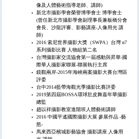
像及人體藝術指導老師、講師)
新北市攝影學會榮譽博學會士 博學會士
(曾任新北市攝影學會副理事長兼板橋分會
會長、沙龍評審、影藝講座-人像用光 講
師)
2016
索尼世界攝影大獎（SWPA）台灣 α7
系列攝影比賽 人物組第二名
台灣攝影家交流協會第一屆感動與昇華-國
際華人攝影家聯展-聯展執行主席
鏡觀兩岸-2015年海峽兩案攝影大賽台灣區
評委
台中2014藍帶海觀光季攝影比賽評委
2019
第四屆BOSSA環球肚皮舞嘉年華攝影
總監
趙以祥攝影教室進階班人體藝術講師
2016
中國平遙國際攝影大展 參展作品 -藝
慾-
馬來西亞檳城影藝協會 攝影講座 人像用