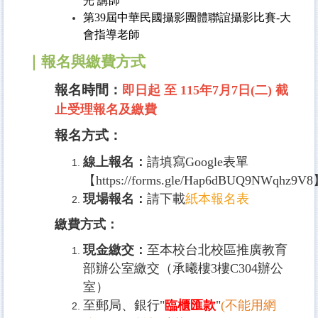
光 講師
第39屆中華民國攝影團體聯誼攝影比賽-大
會指導老師
｜
報名與繳費方式
報名時間：
即日起 至 115年7月7日(二) 截
止受理報名及繳費
報名方式：
線上報名：
請填寫Google表單
【
https://forms.gle/Hap6dBUQ9NWqhz9V8
現場報名：
請下載
紙本報名表
繳費方式：
現金繳交：
至本校台北校區推廣教育
部辦公室繳交（承曦樓3樓C304辦公
室）
至郵局、銀行"
臨櫃匯款
"
(不能用網